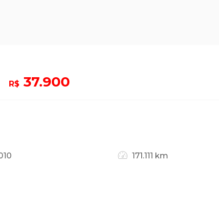
37.900
R$
010
171.111 km