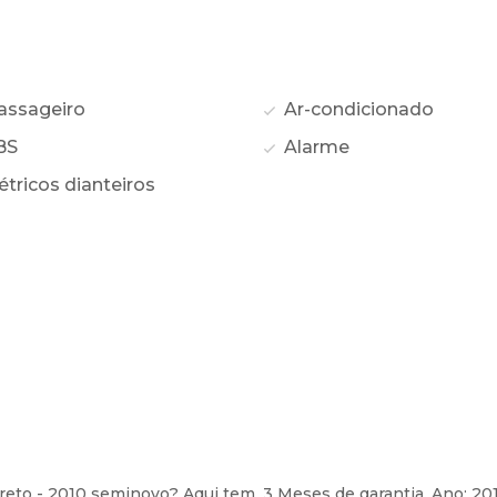
assageiro
Ar-condicionado
BS
Alarme
étricos dianteiros
eto - 2010 seminovo? Aqui tem. 3 Meses de garantia. Ano: 20