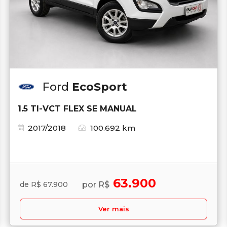
Ford
EcoSport
1.5 TI-VCT FLEX SE MANUAL
2017/2018
100.692 km
63.900
por R$
de R$ 67.900
Ver mais