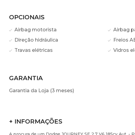
OPCIONAIS
Airbag motorista
Airbag p
Direção hidráulica
Freios A
Travas elétricas
Vidros el
GARANTIA
Garantia da Loja (3 meses)
+ INFORMAÇÕES
A procura de um Dodge JOURNEY SE 2.7 V6 185cv Aut. - Pr