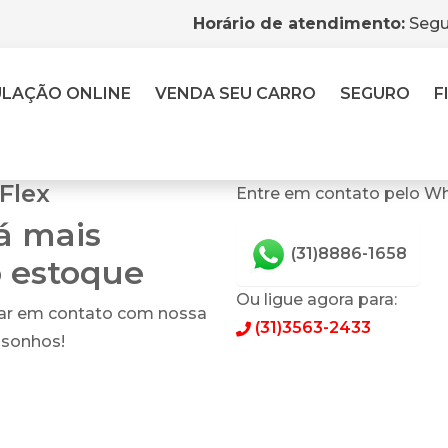
Horário de atendimento:
Segu
ULAÇÃO
ONLINE
VENDA
SEU CARRO
SEGURO
F
Flex
Entre em contato pelo Wh
tá mais
(31)8886-1658
o estoque
Ou ligue agora para:
rar em contato com nossa
(31)3563-2433
 sonhos!