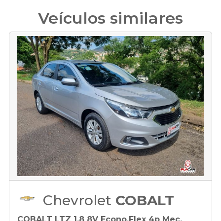
Veículos similares
Chevrolet
COBALT
COBALT LTZ 1.8 8V Econo.Flex 4p Mec.