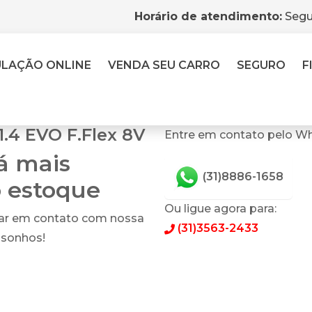
Horário de atendimento:
Segu
ULAÇÃO
ONLINE
VENDA
SEU CARRO
SEGURO
F
1.4 EVO F.Flex 8V
Entre em contato pelo Wh
tá mais
(31)8886-1658
o estoque
Ou ligue agora para:
rar em contato com nossa
(31)3563-2433
 sonhos!