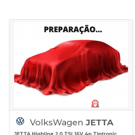
VolksWagen
JETTA
JETTA Highline 2.0 TSI 16V 4p Tiptronic