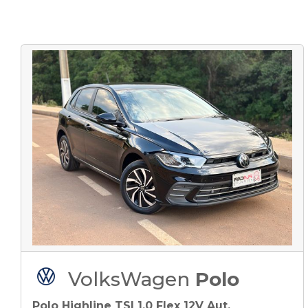
VolksWagen
Polo
Polo Highline TSI 1.0 Flex 12V Aut.