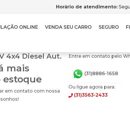
Horário de atendimento:
Segu
ULAÇÃO
ONLINE
VENDA
SEU CARRO
SEGURO
F
V 4x4 Diesel Aut.
Entre em contato pelo Wh
tá mais
(31)8886-1658
o estoque
Ou ligue agora para:
rar em contato com nossa
(31)3563-2433
 sonhos!