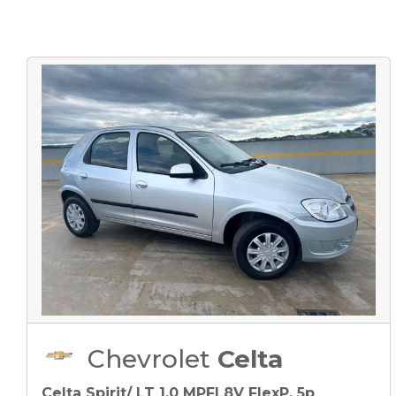
Chevrolet
Celta
Celta Spirit/ LT 1.0 MPFI 8V FlexP. 5p