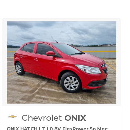
Chevrolet
ONIX
ONIX HATCH LT 1.0 8V FlexPower 5p Mec.