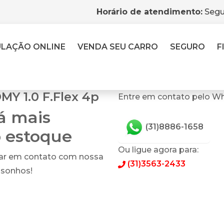
Horário de atendimento:
Segu
ULAÇÃO
ONLINE
VENDA
SEU CARRO
SEGURO
F
Y 1.0 F.Flex 4p
Entre em contato pelo Wh
tá mais
(31)8886-1658
o estoque
Ou ligue agora para:
rar em contato com nossa
(31)3563-2433
 sonhos!