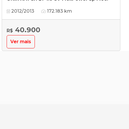
2012/2013
172.183 km
40.900
R$
Ver mais