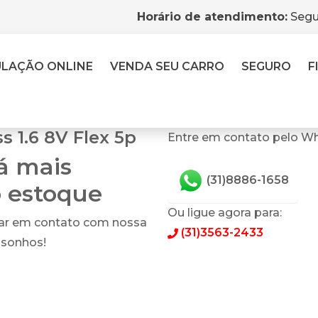
Horário de atendimento:
Segu
ULAÇÃO
ONLINE
VENDA
SEU CARRO
SEGURO
F
ss 1.6 8V Flex 5p
Entre em contato pelo Wh
tá mais
(31)8886-1658
o estoque
Ou ligue agora para:
rar em contato com nossa
(31)3563-2433
 sonhos!