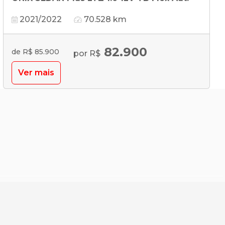
2021/2022
70.528 km
82.900
de R$ 85.900
por R$
Ver mais