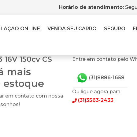
Horário de atendimento:
Segu
ULAÇÃO
ONLINE
VENDA
SEU CARRO
SEGURO
F
 16V 150cv CS
Entre em contato pelo Wh
tá mais
(31)8886-1658
o estoque
Ou ligue agora para:
rar em contato com nossa
(31)3563-2433
 sonhos!