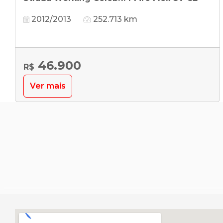
2012/2013
252.713 km
46.900
R$
Ver mais