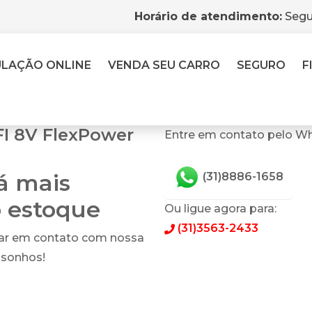
Horário de atendimento:
Segu
ULAÇÃO
ONLINE
VENDA
SEU CARRO
SEGURO
F
FI 8V FlexPower
Entre em contato pelo Wh
tá mais
(31)8886-1658
o estoque
Ou ligue agora para:
(31)3563-2433
rar em contato com nossa
 sonhos!