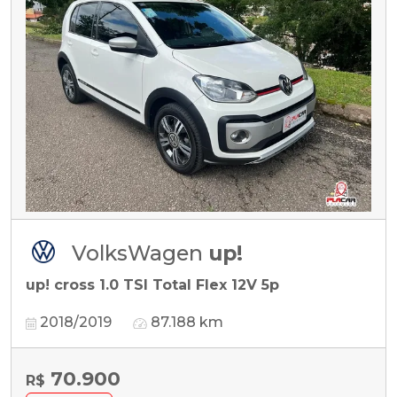
VolksWagen
up!
up! cross 1.0 TSI Total Flex 12V 5p
2018/2019
87.188 km
70.900
R$