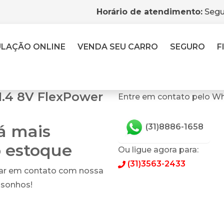
Horário de atendimento:
Segu
ULAÇÃO
ONLINE
VENDA
SEU CARRO
SEGURO
F
1.4 8V FlexPower
Entre em contato pelo Wh
tá mais
(31)8886-1658
o estoque
Ou ligue agora para:
(31)3563-2433
rar em contato com nossa
 sonhos!