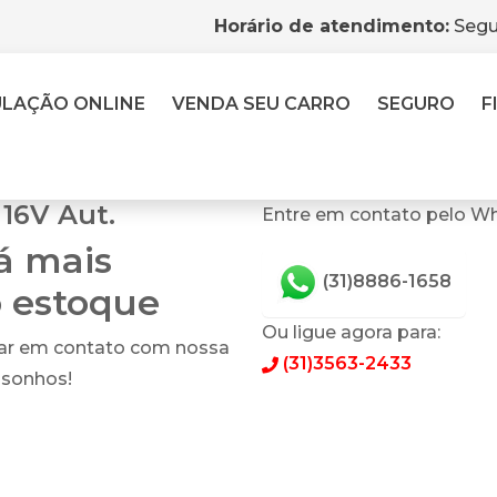
Horário de atendimento:
Segu
ULAÇÃO
ONLINE
VENDA
SEU CARRO
SEGURO
F
 16V Aut.
Entre em contato pelo Wh
tá mais
(31)8886-1658
o estoque
Ou ligue agora para:
rar em contato com nossa
(31)3563-2433
 sonhos!