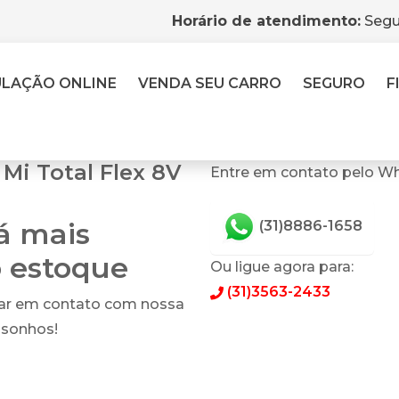
Horário de atendimento:
Segu
ULAÇÃO
ONLINE
VENDA
SEU CARRO
SEGURO
F
Mi Total Flex 8V
Entre em contato pelo Wh
tá mais
(31)8886-1658
o estoque
Ou ligue agora para:
(31)3563-2433
rar em contato com nossa
 sonhos!