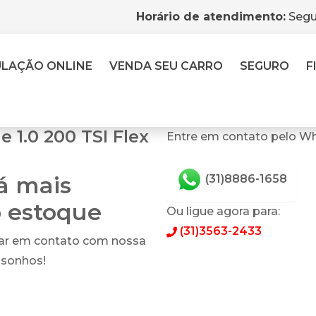
Horário de atendimento:
Segu
ULAÇÃO
ONLINE
VENDA
SEU CARRO
SEGURO
F
 1.0 200 TSI Flex
Entre em contato pelo Wh
tá mais
(31)8886-1658
o estoque
Ou ligue agora para:
(31)3563-2433
rar em contato com nossa
 sonhos!