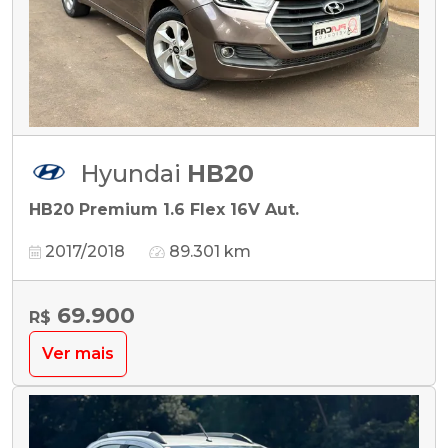
Hyundai
HB20
HB20 Premium 1.6 Flex 16V Aut.
2017/2018
89.301 km
69.900
R$
Ver mais